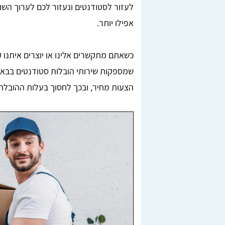
לעזור לסטודנטים ונעזור לכם לערוך השוו
אפילו יותר.
שמספקות שירותי הובלות סטודנטים בבאר
הצעות מחיר, ובכך לחסוך בעלות ההובלה 
Lior Yeshno
ן, בדקנו
מצאתי מובילים מציינים דרך האתר טופ הובלות,
חריש.
ממליצה בחום לכל מי שזקוק להובלה.
לאחר
מומלץ