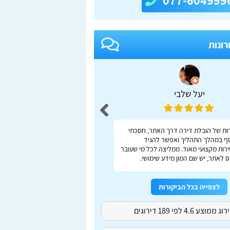
077-604999
רונות
יעל שלבי
adas S
ות של הובלת דירה דרך האתר, חסכתי
ברור, מהיר, נוח
ף במהלך התהליך ואפשר להגיד
רות מקצועי מאוד. ממליצה לכל מי שעובר
 לאתר, יש שם המון מידע שימושי.
לצפייה בכל הביקורות
ג ממוצע 4.6 לפי 189 דירוגים