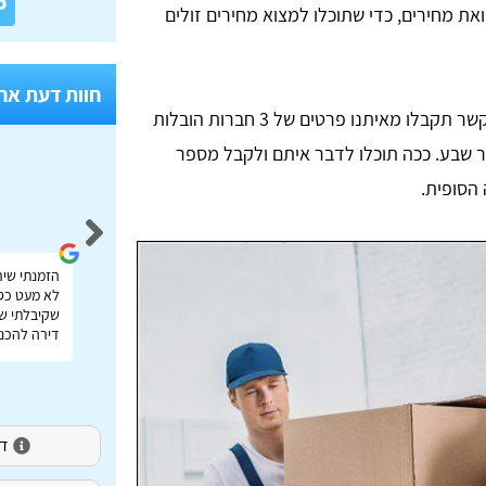
6
את מחירים, כדי שתוכלו למצוא מחירים זולים
חוות דעת אח
כשאתם מתקשרים אלינו או יוצרים איתנו קשר תקבלו מאיתנו פרטים של 3 חברות הובלות
 שבע. ככה תוכלו לדבר איתם ולקבל מספר
הסופית.
Idan Shmuel
אתר מעולה להשוואת מחירי הובלות בכל הארץ תודה
הזמנתי שיר
רבה על העזרה!
לא מעט כס
שקיבלתי שי
דירה להכנס
דירו