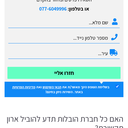
או בטלפון:
077-6049996
חזרו אליי
בשליחת הטופס הינך מאשר/ת את
תנאי השימוש
ואת
מדיניות הפרטיות
באתר. השירות ניתן בחינם!
האם כל חברת הובלות תדע להוביל ארון
תקשורת?