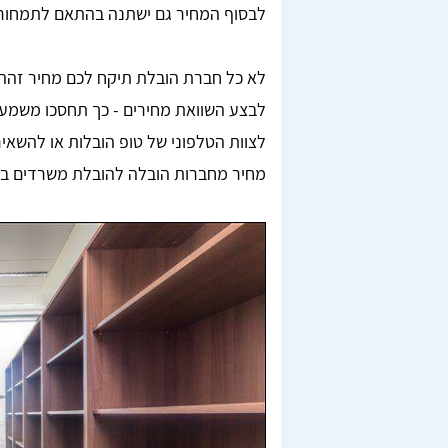
לבסוף המחיר גם ישתנה בהתאם לתמחור
לא כל חברת הובלת תיקח לכם מחיר זהה 
לבצע השוואת מחירים - כך תחסכו משמע
מחיר מחברות הובלה להובלת משרדים במר
Lior Yeshno
ן, בדקנו
מצאתי מובילים מציינים דרך האתר טופ הובלות,
חריש.
ממליצה בחום לכל מי שזקוק להובלה.
לאחר
מומלץ