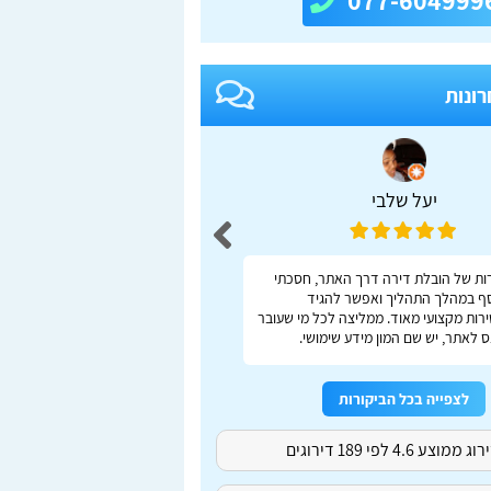
077-604999
רונות
יעל שלבי
adas S
ות של הובלת דירה דרך האתר, חסכתי
ברור, מהיר, נוח
ף במהלך התהליך ואפשר להגיד
רות מקצועי מאוד. ממליצה לכל מי שעובר
 לאתר, יש שם המון מידע שימושי.
לצפייה בכל הביקורות
ג ממוצע 4.6 לפי 189 דירוגים