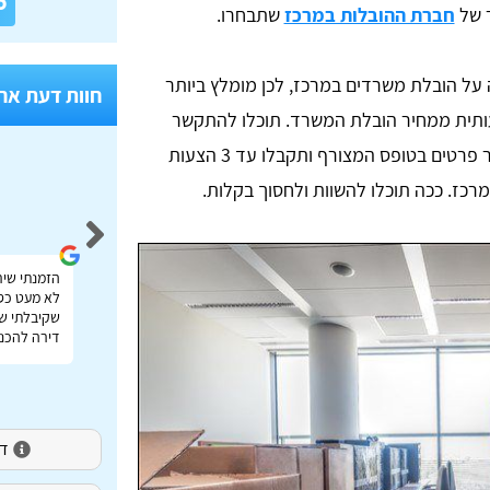
6
 של
חברת ההובלות במרכז
שתבחרו.
על הובלת משרדים במרכז, לכן מומלץ ביותר
חוות דעת אח
ותית ממחיר הובלת המשרד. תוכלו להתקשר
לצוות הטלפוני של טופ הובלות או להשאיר פרטים בטופס המצורף ותקבלו עד 3 הצעות
כז. ככה תוכלו להשוות ולחסוך בקלות.
Idan Shmuel
אתר מעולה להשוואת מחירי הובלות בכל הארץ תודה
הזמנתי שיר
רבה על העזרה!
לא מעט כס
שקיבלתי שי
דירה להכנס
דירו