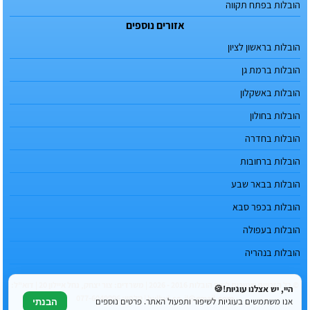
הובלות בפתח תקווה
אזורים נוספים
הובלות בראשון לציון
הובלות ברמת גן
הובלות באשקלון
הובלות בחולון
הובלות בחדרה
הובלות ברחובות
הובלות בבאר שבע
הובלות בכפר סבא
הובלות בעפולה
הובלות בנהריה
© כל הזכויות שמורות לטופ הובלות 2016 - 2026 | משרדים: צור יצחק, נחל איילון 20 | דוא"ל:
היי, יש אצלנו עוגיות!🍪
hvlhvl.co.il@gmail.com | טלפון: 077-6049996
אנו משתמשים בעוגיות לשיפור ותפעול האתר. פרטים נוספים
הבנתי