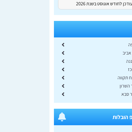
דכן לחודש אוגוסט בשנת 2026
ה
אביב
נה
כז
ח תקווה
 השרון
ר סבא
 הובלות