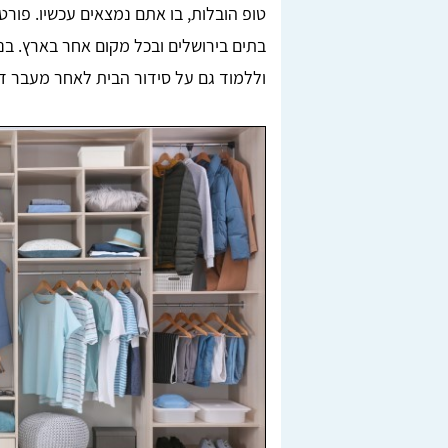
טופ הובלות, בו אתם נמצאים עכשיו. פורט
בתים בירושלים ובכל מקום אחר בארץ. בנ
וללמוד גם על סידור הבית לאחר מעבר די
Lior Yeshno
ן, בדקנו
מצאתי מובילים מציינים דרך האתר טופ הובלות,
חריש.
ממליצה בחום לכל מי שזקוק להובלה.
לאחר
מומלץ