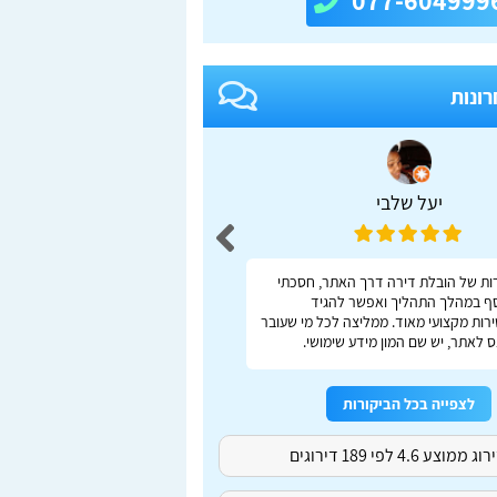
077-604999
רונות
יעל שלבי
adas S
ות של הובלת דירה דרך האתר, חסכתי
ברור, מהיר, נוח
ף במהלך התהליך ואפשר להגיד
רות מקצועי מאוד. ממליצה לכל מי שעובר
 לאתר, יש שם המון מידע שימושי.
לצפייה בכל הביקורות
ג ממוצע 4.6 לפי 189 דירוגים