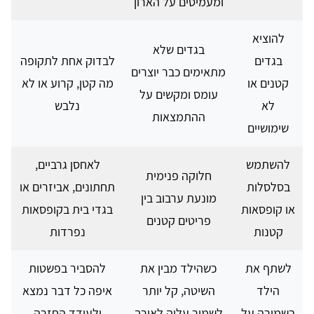
ומעמיסים על הארון
להוציא
בגדים שלא
בגדים
לבדוק אחת לתקופה
מתאימים כבר יוצרים
קטנים או
מה קטן, קרוע או לא
עומס ומקשים על
לא
נלבש
ההתמצאות
שימושיים
להשתמש
לאחסן גרביים,
חלוקה פנימית
בסלסלות
תחתונים, אביזרים או
מונעת ערבוב בין
או קופסאות
בגדי בית בקופסאות
פריטים קטנים
קטנות
נפרדות
לשתף את
כשהילד מבין את
להסביר בפשטות
הילד
השיטה, קל יותר
איפה כל דבר נמצא
בשמירה על
לשמור עליה לאורך
ולעודד החזרה