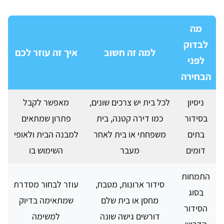
מה
לבדוק
למה זה חשוב
איך זה עוזר לכם
לפני
הבחירה
ניסיון
לכל בית יש צרכים שונים,
מאפשר לקבל
בסידור
כמו דירה קטנה, בית
פתרון שמתאים
בתים
משפחתי או בית לאחר
למבנה הבית ולאופי
דומים
מעבר
השימוש בו
התמחות
סידור ארונות, מטבח,
עוזר לבחור מסדרת
בסוג
מחסן או בית שלם
שמתאימה בדיוק
הסידור
דורשים גישה שונה
למשימה