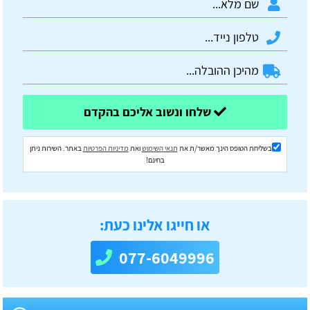
שלחו ונשוב אליכם בהקדם
בשליחת הטופס הינך מאשר/ת את
תנאי השימוש
ואת
מדיניות הפרטיות
באתר. השירות ניתן
בחינם!
או חייגו אלינו כעת:
077-6049996