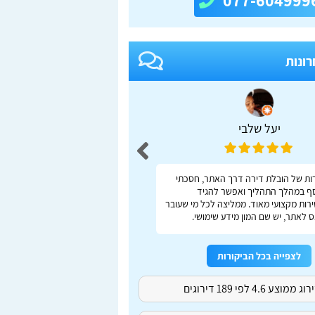
077-604999
רונות
יעל שלבי
adas S
ות של הובלת דירה דרך האתר, חסכתי
ברור, מהיר, נוח
ף במהלך התהליך ואפשר להגיד
רות מקצועי מאוד. ממליצה לכל מי שעובר
 לאתר, יש שם המון מידע שימושי.
לצפייה בכל הביקורות
ג ממוצע 4.6 לפי 189 דירוגים