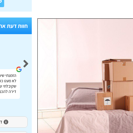
6
חוות דעת אח
Idan Shmuel
אתר מעולה להשוואת מחירי הובלות בכל הארץ תודה
הזמנתי שיר
רבה על העזרה!
לא מעט כס
שקיבלתי שי
דירה להכנס
דירו