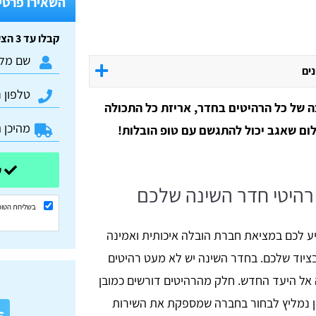
השאירו פרטים
קבלו עד 3 הצעות מחיר חינם וללא התחייבות:
נים
ה של כל הרהיטים בחדר, אריזת כל התכולה
ם שאגב יכול להתגשם עם טופ הובלות!
שלחו ונשוב אליכם בהקדם
 רהיטי חדר השינה שלכם
בשליחת הטופ
יע לכם במציאת חברת הובלה איכותית ואמינה
יוד שלכם. בחדר השינה יש לא מעט רהיטים
 אל היעד החדש. חלק מהרהיטים דורשים כמובן
א
כן נמליץ לבחור בחברה שמספקת את השירות