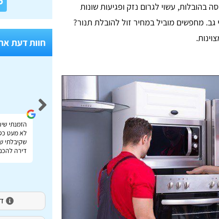
6
ה בהובלות, עשוי לגרום נזק ופגיעות שונות
 גב. מחפשים מוביל במחיר זול להובלת תנור?
וינות.
חוות דעת אח
Idan Shmuel
אתר מעולה להשוואת מחירי הובלות בכל הארץ תודה
הזמנתי שיר
רבה על העזרה!
לא מעט כס
שקיבלתי שי
דירה להכנס
דירו