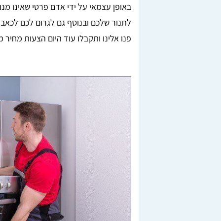
באופן עצמאי על ידי אדם פרטי שאינו מנוס
לתנור שלכם ובנוסף גם לגרום לכם לכאבי
פנו אלינו ותקבלו עוד היום הצעות מחיר מצ
Lior Yeshno
ן, בדקנו
מצאתי מובילים מציינים דרך האתר טופ הובלות,
חריש.
ממליצה בחום לכל מי שזקוק להובלה.
לאחר
מומלץ