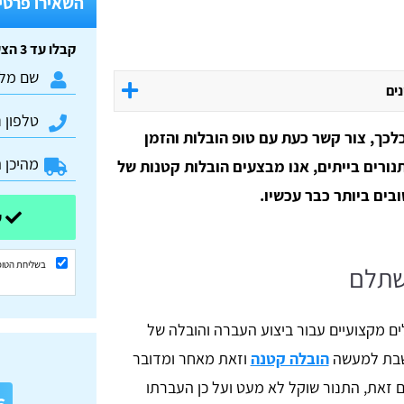
השאירו פרטים
קבלו עד 3 הצעות מחיר חינם וללא התחייבות:
נים
לכך, צור קשר כעת עם טופ הובלות והזמן
תנורים בייתים, אנו מבצעים הובלות קטנות של
בים ביותר כבר עכשיו.
שלחו ונשוב אליכם בהקדם
בשליחת הטופ
משתלם
ים מקצועיים עבור ביצוע העברה והובלה של
חשבת למעשה
הובלה קטנה
וזאת מאחר ומדובר
א
ם זאת, התנור שוקל לא מעט ועל כן העברתו