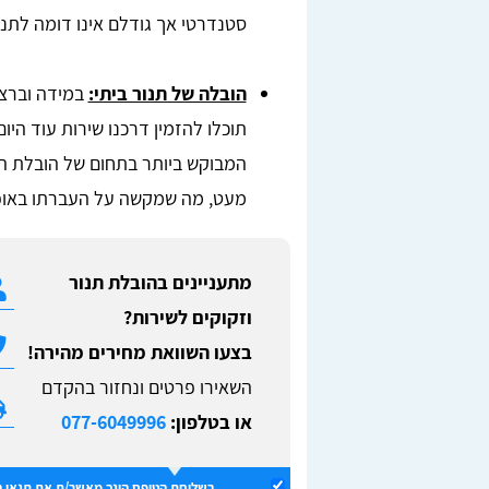
סטנדרטי אך גודלם אינו דומה לתנו
הובלה של תנור ביתי:
במידה וברצו
תוכלו להזמין דרכנו שירות עוד היו
המבוקש ביותר בתחום של הובלת התנ
מעט, מה שמקשה על העברתו באופ
מתעניינים בהובלת תנור
וזקוקים לשירות?
בצעו השוואת מחירים מהירה!
השאירו פרטים ונחזור בהקדם
או בטלפון:
077-6049996
בשליחת הטופס הינך מאשר/ת את
תנאי 