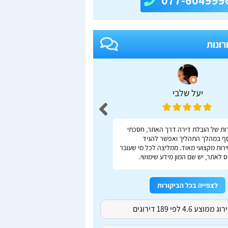
077-604999
רונות
יעל שלבי
adas S
ות של הובלת דירה דרך האתר, חסכתי
ברור, מהיר, נוח
ף במהלך התהליך ואפשר להגיד
רות מקצועי מאוד. ממליצה לכל מי שעובר
 לאתר, יש שם המון מידע שימושי.
לצפייה בכל הביקורות
ג ממוצע 4.6 לפי 189 דירוגים