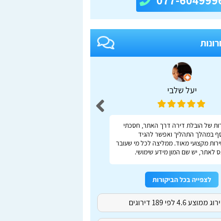
077-604999
רונות
יעל שלבי
adas S
ות של הובלת דירה דרך האתר, חסכתי
ברור, מהיר, נוח
ף במהלך התהליך ואפשר להגיד
רות מקצועי מאוד. ממליצה לכל מי שעובר
 לאתר, יש שם המון מידע שימושי.
לצפייה בכל הביקורות
ג ממוצע 4.6 לפי 189 דירוגים