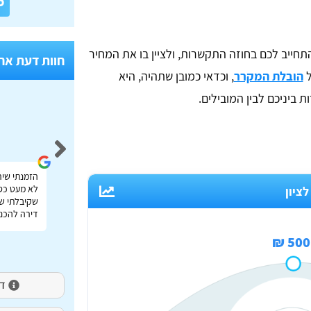
6
חייב לכם בחוזה התקשרות, ולציין בו את המחיר
חוות דעת אח
ל
הובלת המקרר
, וכדאי כמובן שתהיה, היא
 ביניכם לבין המובילים.
Idan Shmuel
אתר מעולה להשוואת מחירי הובלות בכל הארץ תודה
הזמנתי שיר
רבה על העזרה!
לא מעט כס
ציון
שקיבלתי שי
דירה להכנס
500 ₪
דירו