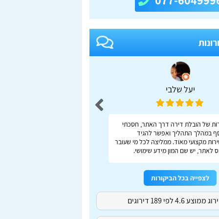
077-604999
רונות
יעל שלבי
adas S
ות של הובלת דירה דרך האתר, חסכתי
ברור, מהיר, נוח
ף במהלך התהליך ואפשר להגיד
רות מקצועי מאוד. ממליצה לכל מי שעובר
 לאתר, יש שם המון מידע שימושי.
לצפייה בכל הביקורות
ג ממוצע 4.6 לפי 189 דירוגים