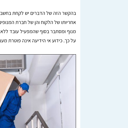
בהקשר הזה של הדברים יש לקחת בחשבון 
אחריותו של הלקוח והן של חברת המנופים
מנוף ומסתבר בסוף שהמפעיל עובד ללא ר
על כך. כידוע אי הידיעה אינה פוטרת מענ
Lior Yeshno
ן, בדקנו
מצאתי מובילים מציינים דרך האתר טופ הובלות,
חריש.
ממליצה בחום לכל מי שזקוק להובלה.
לאחר
מומלץ