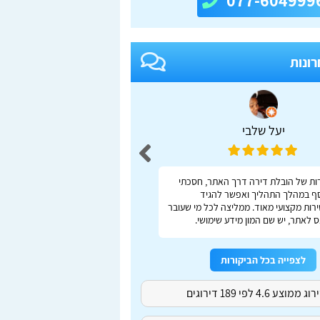
077-604999
רונות
יעל שלבי
adas S
ות של הובלת דירה דרך האתר, חסכתי
ברור, מהיר, נוח
ף במהלך התהליך ואפשר להגיד
רות מקצועי מאוד. ממליצה לכל מי שעובר
 לאתר, יש שם המון מידע שימושי.
לצפייה בכל הביקורות
ג ממוצע 4.6 לפי 189 דירוגים