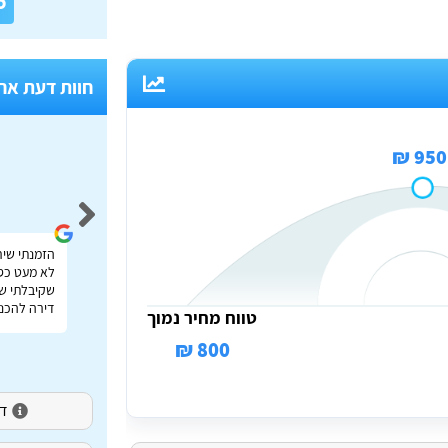
6
חוות דעת אח
950 ₪
Idan Shmuel
אתר מעולה להשוואת מחירי הובלות בכל הארץ תודה
הזמנתי שיר
רבה על העזרה!
לא מעט כס
שקיבלתי שי
דירה להכנס
טווח מחיר נמוך
800 ₪
דירו