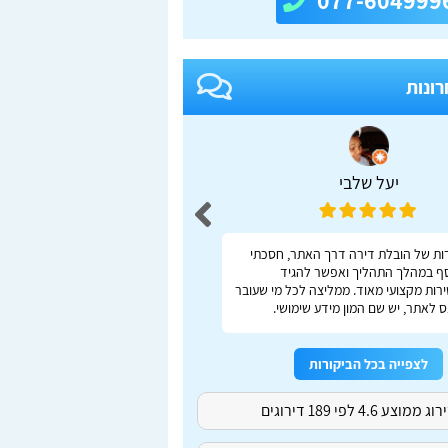
077-604999
רונות
יעל שלבי
adas S
ות של הובלת דירה דרך האתר, חסכתי
ברור, מהיר, נוח
ף במהלך התהליך ואפשר להגיד
רות מקצועי מאוד. ממליצה לכל מי שעובר
 לאתר, יש שם המון מידע שימושי.
לצפייה בכל הביקורות
ג ממוצע 4.6 לפי 189 דירוגים