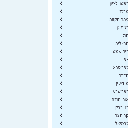
אשון לציון
מרכז
פתח תקווה
מת גן
ולון
הרצליה
בית שמש
פון
כפר סבא
חדרה
ודיעין
באר שבע
ור יהודה
ני ברק
קרית גת
כרמיאל