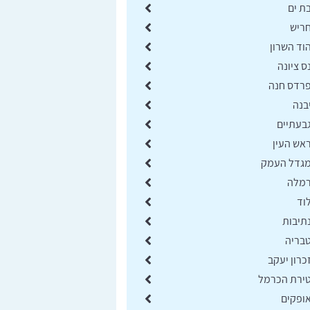
ת ים
חריש
וד השרון
ס ציונה
פרדס חנה
בנה
גבעתיים
אש העין
מגדל העמק
רמלה
וד
תיבות
טבריה
כרון יעקב
טירת הכרמל
אופקים