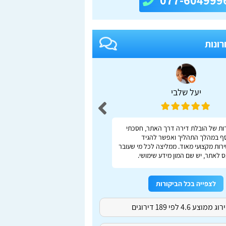
077-604999
רונות
יעל שלבי
adas S
ות של הובלת דירה דרך האתר, חסכתי
ברור, מהיר, נוח
ף במהלך התהליך ואפשר להגיד
רות מקצועי מאוד. ממליצה לכל מי שעובר
 לאתר, יש שם המון מידע שימושי.
לצפייה בכל הביקורות
ג ממוצע 4.6 לפי 189 דירוגים