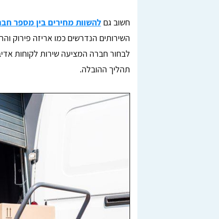
חשוב גם
להשוות מחירים בין מספר חבר
השירותים הנדרשים כמו אריזה פירוק והר
לבחור חברה המציעה שירות לקוחות אדיב
תהליך ההובלה.
Lior Yeshno
ן, בדקנו
מצאתי מובילים מציינים דרך האתר טופ הובלות,
חריש.
ממליצה בחום לכל מי שזקוק להובלה.
לאחר
מומלץ