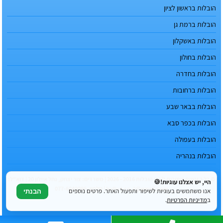
הובלות בראשון לציון
הובלות ברמת גן
הובלות באשקלון
הובלות בחולון
הובלות בחדרה
הובלות ברחובות
הובלות בבאר שבע
הובלות בכפר סבא
הובלות בעפולה
הובלות בנהריה
© כל הזכויות שמורות לטופ הובלות 2016 - 2026 | משרדים: צור יצחק, נחל איילון 20 | דוא"ל:
היי, יש אצלנו עוגיות!🍪
hvlhvl.co.il@gmail.com | טלפון: 077-6049996
אנו משתמשים בעוגיות לשיפור ותפעול האתר. פרטים נוספים
הבנתי
ב
מדיניות הפרטיות
.