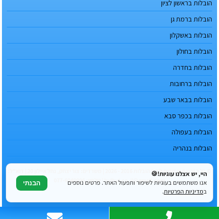
הובלות בראשון לציון
הובלות ברמת גן
הובלות באשקלון
הובלות בחולון
הובלות בחדרה
הובלות ברחובות
הובלות בבאר שבע
הובלות בכפר סבא
הובלות בעפולה
הובלות בנהריה
© כל הזכויות שמורות לטופ הובלות 2016 - 2026 | משרדים: צור יצחק, נחל איילון 20 | דוא"ל:
היי, יש אצלנו עוגיות!🍪
hvlhvl.co.il@gmail.com | טלפון: 077-6049996
אנו משתמשים בעוגיות לשיפור ותפעול האתר. פרטים נוספים
הבנתי
ב
מדיניות הפרטיות
.