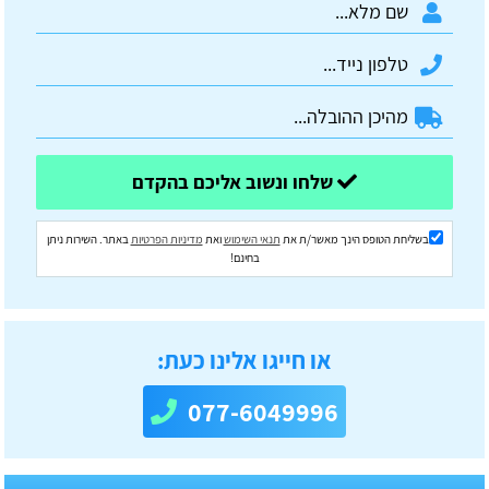
שלחו ונשוב אליכם בהקדם
בשליחת הטופס הינך מאשר/ת את
תנאי השימוש
ואת
מדיניות הפרטיות
באתר. השירות ניתן
בחינם!
או חייגו אלינו כעת:
077-6049996