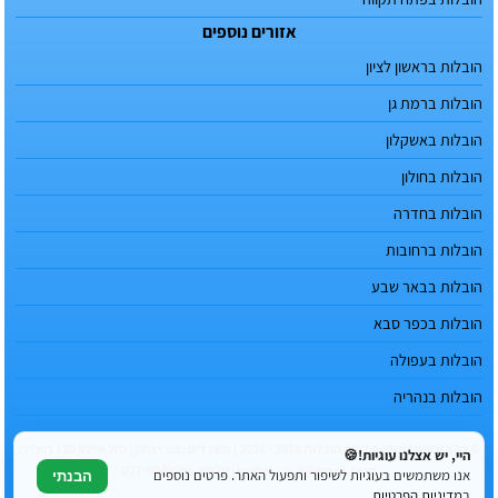
אזורים נוספים
הובלות בראשון לציון
הובלות ברמת גן
הובלות באשקלון
הובלות בחולון
הובלות בחדרה
הובלות ברחובות
הובלות בבאר שבע
הובלות בכפר סבא
הובלות בעפולה
הובלות בנהריה
© כל הזכויות שמורות לטופ הובלות 2016 - 2026 | משרדים: צור יצחק, נחל איילון 20 | דוא"ל:
היי, יש אצלנו עוגיות!🍪
hvlhvl.co.il@gmail.com | טלפון: 077-6049996
אנו משתמשים בעוגיות לשיפור ותפעול האתר. פרטים נוספים
הבנתי
ב
מדיניות הפרטיות
.