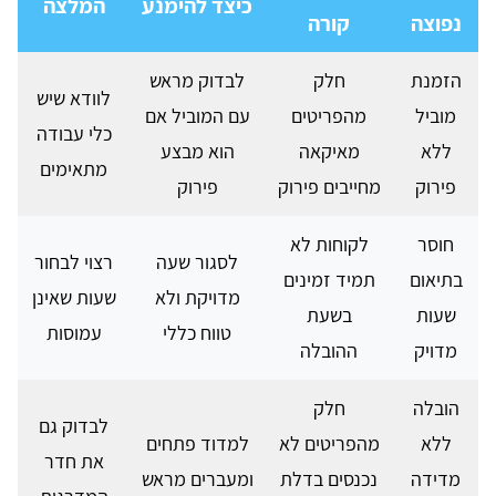
כיצד להימנע
המלצה
נפוצה
קורה
הזמנת
חלק
לבדוק מראש
לוודא שיש
מוביל
מהפריטים
עם המוביל אם
כלי עבודה
ללא
מאיקאה
הוא מבצע
מתאימים
פירוק
מחייבים פירוק
פירוק
חוסר
לקוחות לא
לסגור שעה
רצוי לבחור
בתיאום
תמיד זמינים
מדויקת ולא
שעות שאינן
שעות
בשעת
טווח כללי
עמוסות
מדויק
ההובלה
הובלה
חלק
לבדוק גם
ללא
מהפריטים לא
למדוד פתחים
את חדר
מדידה
נכנסים בדלת
ומעברים מראש