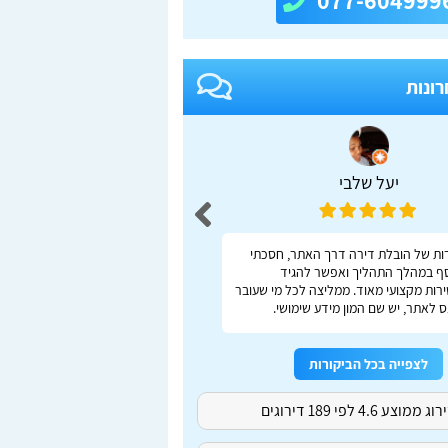
077-604999
רונות
יעל שלבי
adas S
ות של הובלת דירה דרך האתר, חסכתי
ברור, מהיר, נוח
ף במהלך התהליך ואפשר להגיד
רות מקצועי מאוד. ממליצה לכל מי שעובר
 לאתר, יש שם המון מידע שימושי.
לצפייה בכל הביקורות
ג ממוצע 4.6 לפי 189 דירוגים