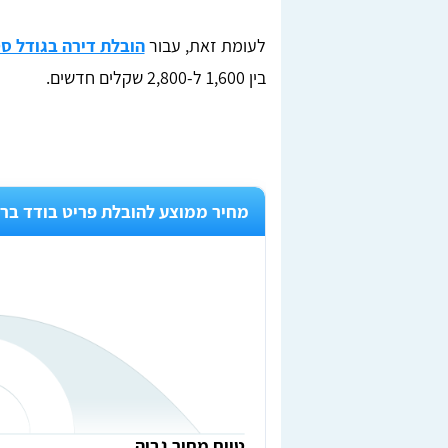
לעומת זאת, עבור
הובלת דירה בגודל ס
בין 1,600 ל-2,800 שקלים חדשים.
Lior Yeshno
מחיר ממוצע להובלת פריט בודד ברמ
ן, בדקנו
מצאתי מובילים מציינים דרך האתר טופ הובלות,
חריש.
ממליצה בחום לכל מי שזקוק להובלה.
לאחר
מומלץ
טווח מחיר גבוה