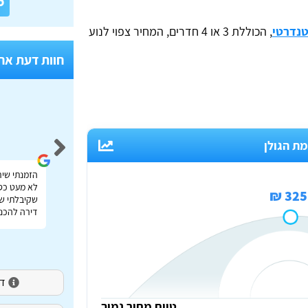
6
טנדרטי
, הכוללת 3 או 4 חדרים, המחיר צפוי לנוע
חוות דעת אח
Idan Shmuel
ת הגולן
אתר מעולה להשוואת מחירי הובלות בכל הארץ תודה
הזמנתי שיר
רבה על העזרה!
לא מעט כס
325 ₪
שקיבלתי שי
דירה להכנס
דירו
טווח מחיר נמוך