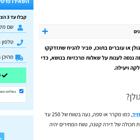
השאירו פרטים
קבלו עד 3 הצעות מחיר חינם וללא התחייבות:
נים
ן או עוברים בתוכו, סביר להניח שתזדקקו
ה ננסה לענות על שאלות מרכזיות בנושא, כדי
קה ויעילה.
שלחו ונשוב אליכם בהקדם
בשליחת הטופ
לן?
חיד
, כמו מקרר או ספה, נעה בטווח של 250 עד
ת תכולה של דירה קטנה, טווח המחירים יהיה
א