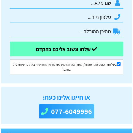
שלחו ונשוב אליכם בהקדם
בשליחת הטופס הינך מאשר/ת את
תנאי השימוש
ואת
מדיניות הפרטיות
באתר. השירות ניתן
בחינם!
או חייגו אלינו כעת:
077-6049996