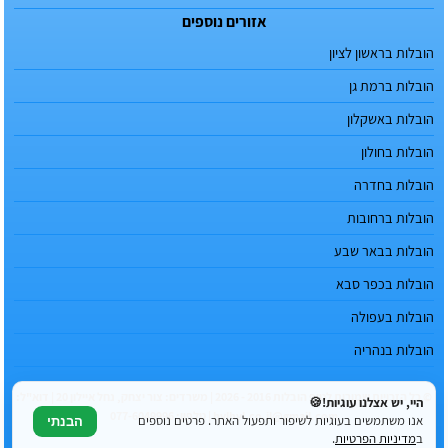
אזורים נוספים
הובלות בראשון לציון
הובלות ברמת גן
הובלות באשקלון
הובלות בחולון
הובלות בחדרה
הובלות ברחובות
הובלות בבאר שבע
הובלות בכפר סבא
הובלות בעפולה
הובלות בנהריה
© כל הזכויות שמורות לטופ הובלות 2016 - 2026 | משרדים: צור יצחק, נחל איילון 20 | דוא"ל:
היי, יש אצלנו עוגיות!🍪
hvlhvl.co.il@gmail.com | טלפון: 077-6049996
אנו משתמשים בעוגיות לשיפור ותפעול האתר. פרטים נוספים
הבנתי
ב
מדיניות הפרטיות
.