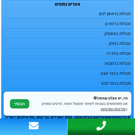
אזורים נוספים
הובלות בראשון לציון
הובלות ברמת גן
הובלות באשקלון
הובלות בחולון
הובלות בחדרה
הובלות ברחובות
הובלות בבאר שבע
הובלות בכפר סבא
הובלות בעפולה
היי, יש אצלנו עוגיות!🍪
הובלות בנהריה
אנו משתמשים בעוגיות לשיפור ותפעול האתר. פרטים נוספים
הבנתי
ב
מדיניות הפרטיות
.
© כל הזכויות שמורות לטופ הובלות 2016 - 2026 | משרדים: צור יצחק, נחל איילון 20 | דוא"ל:
hvlhvl.co.il@gmail.com | טלפון: 077-6049996