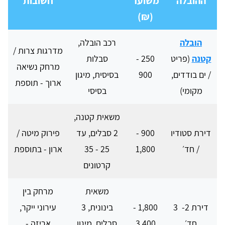
ההובלה
משוער
חשובות
(₪)
הובלה
רכב הובלה,
מדרגות צרות /
קטנה
(פריט
250 -
סבלות
מרחק נשיאה
/ ים בודדים,
900
בסיסית, מיגון
ארוך - תוספת
מקומי)
בסיסי
משאית קטנה,
דירת סטודיו
900 -
2 סבלים, עד
פירוק מיטה /
/ חד׳
1,800
25 - 35
ארון - בתוספת
קרטונים
משאית
מרחק בין
דירת 2- 3
1,800 -
בינונית, 3
עירוני ייקר,
חד׳
3,400
סבלים, מיגון
אריזה -