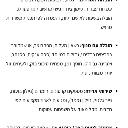
עמדות עבודה, סימון ציוד רגיש (מחשוב / מדפסות),
הובלה בשעות לא שגרתיות, והעמדה לפי תכנית משרדית
מראש.
הובלה עם מנוף
:
כשאין מעלית, הפתח צר, או שמדובר
בפריטים כבדים / גדולים במיוחד (ספה ענקית, פסנתר,
ויטרינה גבוהה). חוסך זמן, מפחית סיכוני נזק, ולעיתים זול
יותר מצוות נוסף.
שירותי אריזה
:
מספקים קרטונים, חומרים (ניילון בועות,
נייר גלגול, ניילון נצמד), ומגיעים לארוז מקצועית לפי
חדרים. מקל מאוד על משפחות עסוקות.
אחסנה לטווח קצר / בינוני
:
אם יש פער בין פינוי לכניסה,