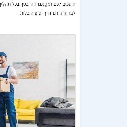
חוסכים לכם זמן, אנרגיה וכסף בכל תהליך
לבדוק קודם דרך 'טופ הובלות'.
Lior Yeshno
ן, בדקנו
מצאתי מובילים מציינים דרך האתר טופ הובלות,
חריש.
ממליצה בחום לכל מי שזקוק להובלה.
לאחר
מומלץ