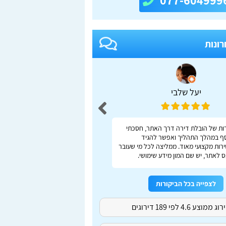
077-604999
רונות
יעל שלבי
adas S
ות של הובלת דירה דרך האתר, חסכתי
ברור, מהיר, נוח
ף במהלך התהליך ואפשר להגיד
רות מקצועי מאוד. ממליצה לכל מי שעובר
 לאתר, יש שם המון מידע שימושי.
לצפייה בכל הביקורות
ג ממוצע 4.6 לפי 189 דירוגים