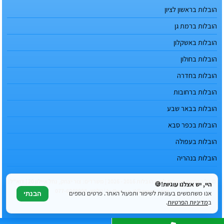
הובלות בראשון לציון
הובלות ברמת גן
הובלות באשקלון
הובלות בחולון
הובלות בחדרה
הובלות ברחובות
הובלות בבאר שבע
הובלות בכפר סבא
הובלות בעפולה
הובלות בנהריה
© כל הזכויות שמורות לטופ הובלות 2016 - 2026 | משרדים: צור יצחק, נחל איילון 20 | דוא"ל:
היי, יש אצלנו עוגיות!🍪
hvlhvl.co.il@gmail.com | טלפון: 077-6049996
אנו משתמשים בעוגיות לשיפור ותפעול האתר. פרטים נוספים
הבנתי
ב
מדיניות הפרטיות
.