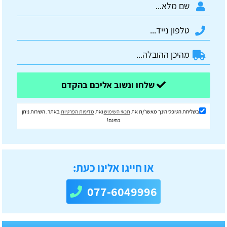
שלחו ונשוב אליכם בהקדם
בשליחת הטופס הינך מאשר/ת את
תנאי השימוש
ואת
מדיניות הפרטיות
באתר. השירות ניתן
בחינם!
או חייגו אלינו כעת:
077-6049996