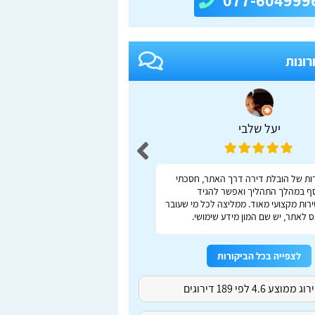
077-604999
רונות
יעל שלבי
adas S
ות של הובלת דירה דרך האתר, חסכתי
ברור, מהיר, נוח
ף במהלך התהליך ואפשר להגיד
רות מקצועי מאוד. ממליצה לכל מי שעובר
 לאתר, יש שם המון מידע שימושי.
לצפייה בכל הביקורות
ג ממוצע 4.6 לפי 189 דירוגים