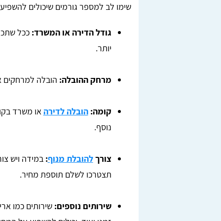
שימו לב למספר גורמים שיכולים להשפיע
גודל הדירה או המשרד:
ככל שתכול
יותר.
מרחק ההובלה:
הובלה למרחקים אר
Lior Yeshno
קומה:
הובלה לדירה
או משרד בקומ
ן, בדקנו
מצאתי מובילים מציינים דרך האתר טופ הובלות,
נוסף.
חריש.
ממליצה בחום לכל מי שזקוק להובלה.
לאחר
מומלץ
צורך
להובלת מנוף
:
במידה ויש צו
תצטרכו לשלם תוספת מחיר.
שירותים נוספים:
שירותים כמו ארי