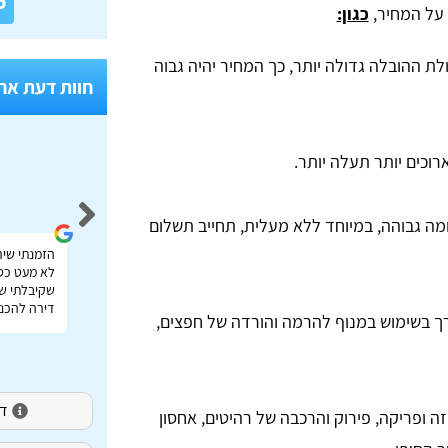
6
 על המחיר,
כגון:
ת ההובלה גדולה יותר, כך המחיר יהיה גבוה
חוות דעת אח
וכים יותר תעלה יותר.
Idan Shmuel
ה גבוהה, במיוחד ללא מעלית, תחייב תשלום
אתר מעולה להשוואת מחירי הובלות בכל הארץ תודה
הזמנתי שיר
רבה על העזרה!
לא מעט כס
שקיבלתי שי
דירה להכנס
רך בשימוש במנוף להרמה והורדה של חפצים,
דירו
זה ופריקה, פירוק והרכבה של רהיטים, אחסון