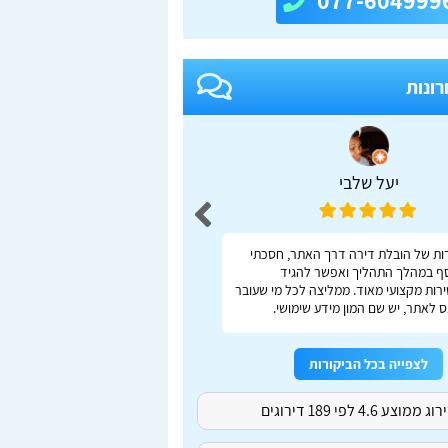
077-604999
רונות
יעל שלבי
adas S
ות של הובלת דירה דרך האתר, חסכתי
ברור, מהיר, נוח
ף במהלך התהליך ואפשר להגיד
רות מקצועי מאוד. ממליצה לכל מי שעובר
 לאתר, יש שם המון מידע שימושי.
לצפייה בכל הביקורות
ג ממוצע 4.6 לפי 189 דירוגים